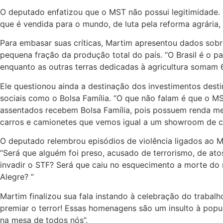
O deputado enfatizou que o MST não possui legitimidade. “
que é vendida para o mundo, de luta pela reforma agrária,
Para embasar suas críticas, Martim apresentou dados sobr
pequena fração da produção total do país. “O Brasil é o p
enquanto as outras terras dedicadas à agricultura somam 
Ele questionou ainda a destinação dos investimentos de
sociais como o Bolsa Família. “O que não falam é que o 
assentados recebem Bolsa Família, pois possuem renda men
carros e camionetes que vemos igual a um showroom de co
O deputado relembrou episódios de violência ligados ao M
“Será que alguém foi preso, acusado de terrorismo, de at
invadir o STF? Será que caiu no esquecimento a morte do
Alegre? ”
Martim finalizou sua fala instando à celebração do trabalh
premiar o terror! Essas homenagens são um insulto à popul
na mesa de todos nós”.