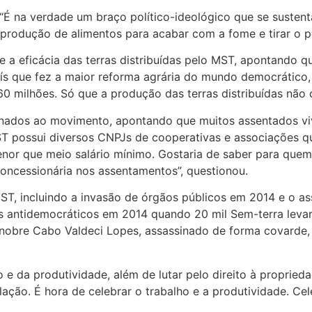
É na verdade um braço político-ideológico que se sustenta
 produção de alimentos para acabar com a fome e tirar o po
e a eficácia das terras distribuídas pelo MST, apontando 
aís que fez a maior reforma agrária do mundo democrático, 
60 milhões. Só que a produção das terras distribuídas não
stinados ao movimento, apontando que muitos assentados 
MST possui diversos CNPJs de cooperativas e associações 
or que meio salário mínimo. Gostaria de saber para quem 
ncessionária nos assentamentos”, questionou.
ST, incluindo a invasão de órgãos públicos em 2014 e o as
os antidemocráticos em 2014 quando 20 mil Sem-terra levar
 nobre Cabo Valdeci Lopes, assassinado de forma covarde,
o e da produtividade, além de lutar pelo direito à propried
ação. É hora de celebrar o trabalho e a produtividade. Ce