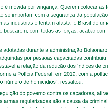
 é movida por vingança. Querem colocar as fáb
não se importam com a segurança da populaçã
as indústrias e tentam afastar o Brasil de u
de buscarem, com todas as forças, acabar com o
 adotadas durante a administração Bolsonaro
dquiridas por pessoas capacitadas contribuiu 
stável a relação da redução dos índices de cr
nforme a Polícia Federal, em 2019, com a polít
no número de homicídios”, ressaltou.
guição do governo contra os caçadores, atira
s armas regularizadas são a causa da crimina