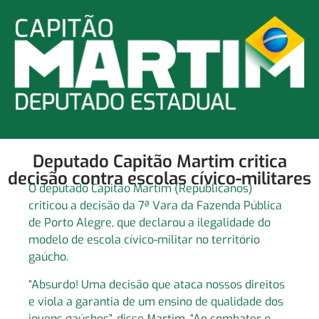
Deputado Capitão Martim critica
decisão contra escolas cívico-militares
O deputado Capitão Martim (Republicanos)
criticou a decisão da 7ª Vara da Fazenda Pública
de Porto Alegre, que declarou a ilegalidade do
modelo de escola cívico-militar no território
gaúcho.
“Absurdo! Uma decisão que ataca nossos direitos
e viola a garantia de um ensino de qualidade dos
jovens gaúchos”, disse Martim. “Ao combater o