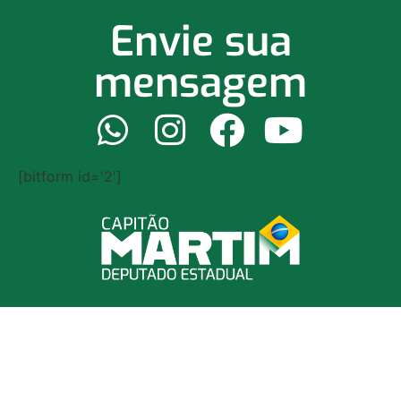
Envie sua
mensagem
[bitform id='2']